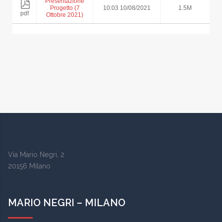
Presentazione
Progetto (7
10:03 10/08/2021
1.5M
pdf
Ottobre 2021)
Via Mario Negri, 2
20156 Milano
MARIO NEGRI – MILANO