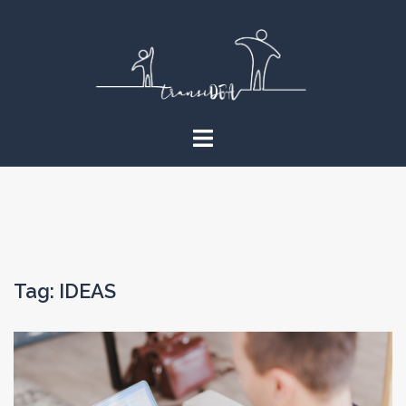
Vai
al
contenuto
Tag:
IDEAS